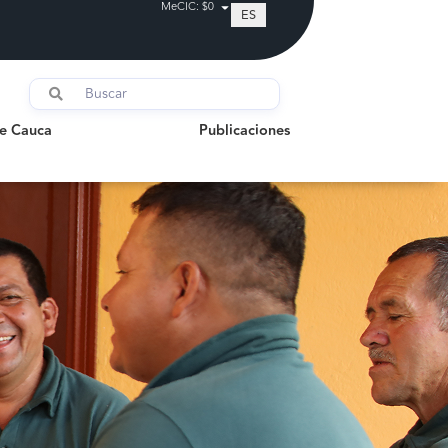
MeCIC: $0
ES
auca
Publicaciones
de Cauca
Publicaciones