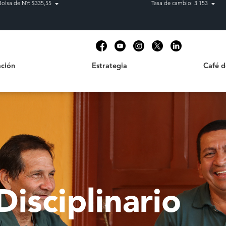
Bolsa de NY: $335,55
Tasa de cambio: 3.153
Estrategia
Café de C
t
ción
Estrategia
Café 
Disciplinario