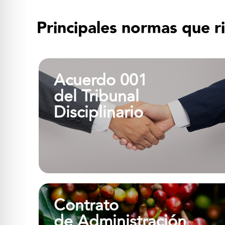
Principales normas que ri
Acuerdo 001
del Tribunal
Acuerdo 001 del Tribunal
Disciplinario
Disciplinario
Ver más
Contrato
de Administración