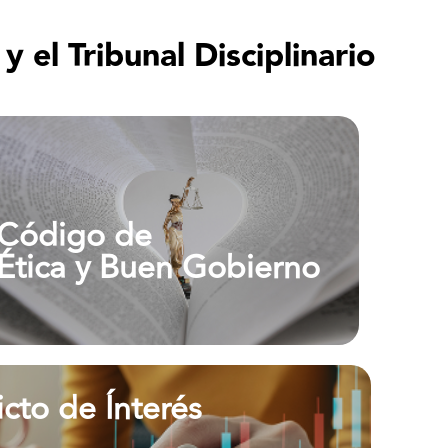
 el Tribunal Disciplinario
Código de Ética y Buen Gobierno
Código de
Ética y Buen Gobierno
Ver más
icto de Ínterés