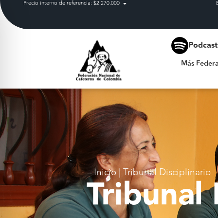
Precio interno de referencia: $2.270.000
Más Federación
Podcas
Más Federa
Inicio
|
Tribunal Disciplinario
Tribunal 