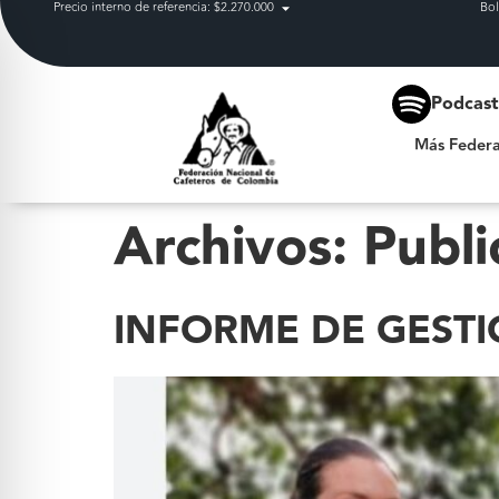
Precio interno de referencia: $2.270.000
Bol
Más Federación
Podcas
Más Federa
Archivos:
Publi
INFORME DE GESTI