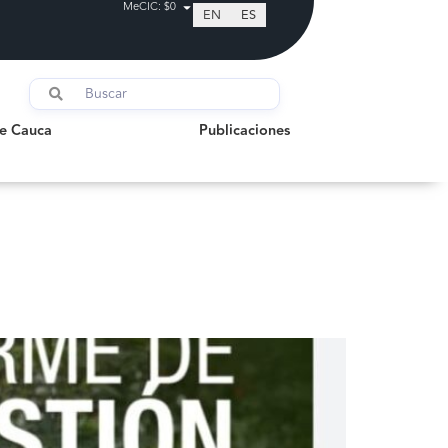
MeCIC: $0
EN
ES
auca
Publicaciones
de Cauca
Publicaciones