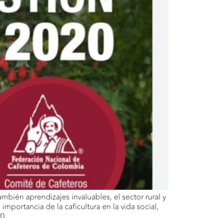
mbién aprendizajes invaluables, el sector rural y
mportancia de la caficultura en la vida social,
0.