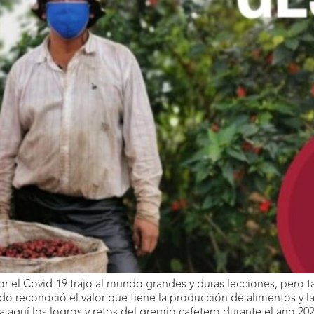
or el Covid-19 trajo al mundo grandes y duras lecciones, pero ta
o reconoció el valor que tiene la producción de alimentos y la i
aquí los logros y retos del gremio cafetero durante el año 202