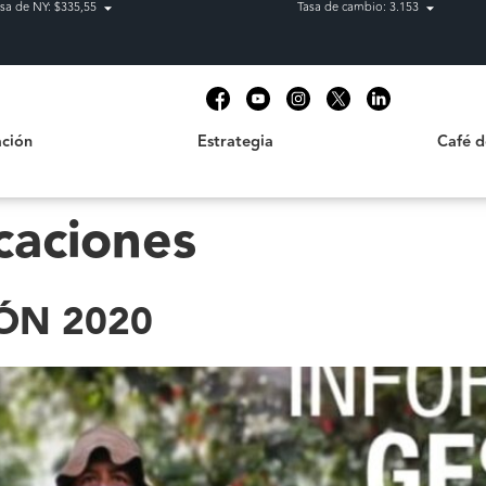
sa de NY: $335,55
Tasa de cambio: 3.153
Estrategia
Café de C
t
ción
Estrategia
Café 
caciones
ÓN 2020